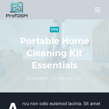
Skip
to
content
TIPS
Portable Home
Cleaning Kit
Essentials
By
pgadmin
10 Haziran 2022
rcu non odio euismod lacinia. Sit amet