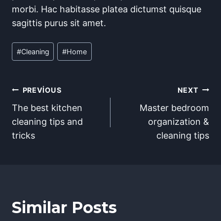
morbi. Hac habitasse platea dictumst quisque
sagittis purus sit amet.
Post
#
Cleaning
#
Home
Tags:
Yazı
PREVIOUS
NEXT
The best kitchen
Master bedroom
gezinmesi
cleaning tips and
organization &
tricks
cleaning tips
Similar Posts