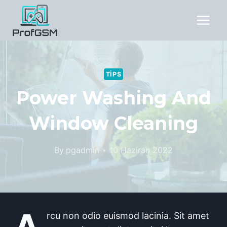
Skip
to
content
TIPS
Power Washing And
Window Cleaning
By
pgadmin
10 Haziran 2022
rcu non odio euismod lacinia. Sit amet