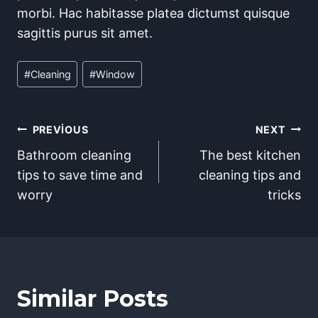
morbi. Hac habitasse platea dictumst quisque
sagittis purus sit amet.
Post
#
Cleaning
#
Window
Tags:
Yazı
PREVIOUS
NEXT
Bathroom cleaning
The best kitchen
gezinmesi
tips to save time and
cleaning tips and
worry
tricks
Similar Posts